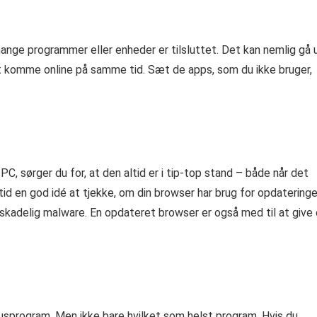
 mange programmer eller enheder er tilsluttet. Det kan nemlig gå 
t komme online på samme tid. Sæt de apps, som du ikke bruger,
, sørger du for, at den altid er i tip-top stand – både når det
tid en god idé at tjekke, om din browser har brug for opdateringe
t skadelig malware. En opdateret browser er også med til at give
virusprogram. Men ikke bare hvilket som helst program. Hvis du