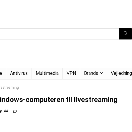
e
Antivirus
Multimedia
VPN
Brands
Vejledning
ivestreaming
indows-computeren til livestreaming
44