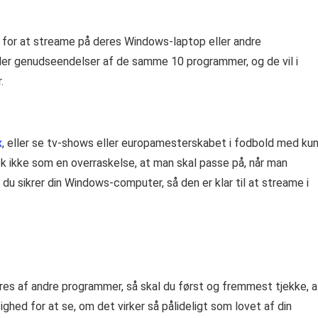
t for at streame på deres Windows-laptop eller andre
eller genudseendelser af de samme 10 programmer, og de vil i
r.
x
, eller se tv-shows eller europamesterskabet i fodbold med ku
ok ikke som en overraskelse, at man skal passe på, når man
du sikrer din Windows-computer, så den er klar til at streame i
yrres af andre programmer, så skal du først og fremmest tjekke, a
ighed for at se, om det virker så pålideligt som lovet af din