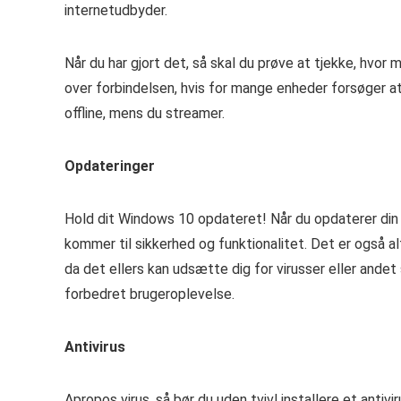
internetudbyder.
Når du har gjort det, så skal du prøve at tjekke, hvor
over forbindelsen, hvis for mange enheder forsøger a
offline, mens du streamer.
Opdateringer
Hold dit Windows 10 opdateret! Når du opdaterer din PC
kommer til sikkerhed og funktionalitet. Det er også al
da det ellers kan udsætte dig for virusser eller ande
forbedret brugeroplevelse.
Antivirus
Apropos virus, så bør du uden tvivl installere et anti