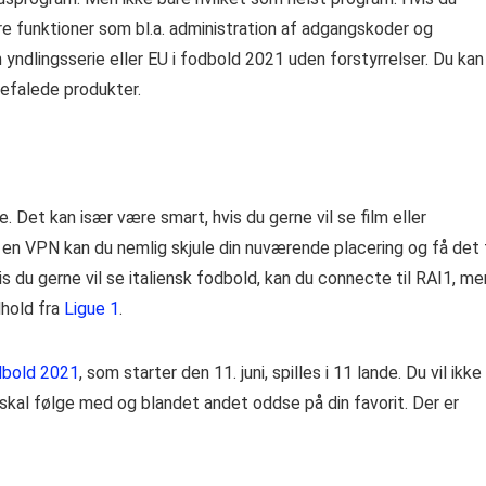
re funktioner som bl.a. administration af adgangskoder og
n yndlingsserie eller EU i fodbold 2021 uden forstyrrelser. Du kan
nbefalede produkter.
. Det kan især være smart, hvis du gerne vil se film eller
en VPN kan du nemlig skjule din nuværende placering og få det t
s du gerne vil se italiensk fodbold, kan du connecte til RAI1, m
dhold fra
Ligue 1
.
bold 2021
, som starter den 11. juni, spilles i 11 lande. Du vil ikke
du skal følge med og blandet andet oddse på din favorit. Der er