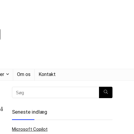
er
Om os
Kontakt
på
Seneste indlæg
Microsoft Copilot