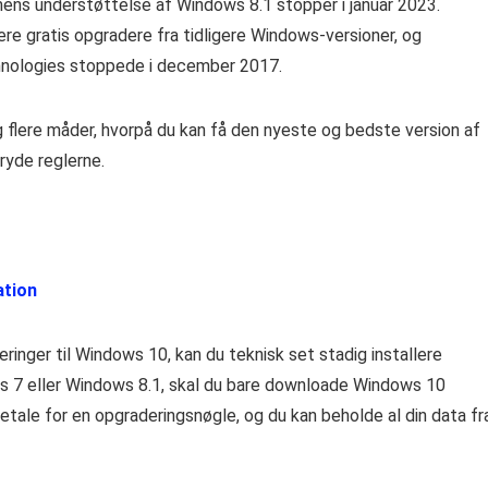
ens understøttelse af Windows 8.1 stopper i januar 2023.
ere gratis opgradere fra tidligere Windows-versioner, og
chnologies stoppede i december 2017.
ig flere måder, hvorpå du kan få den nyeste og bedste version af
ryde reglerne.
ation
eringer til Windows 10, kan du teknisk set stadig installere
ws 7 eller Windows 8.1, skal du bare downloade Windows 10
etale for en opgraderingsnøgle, og du kan beholde al din data fr