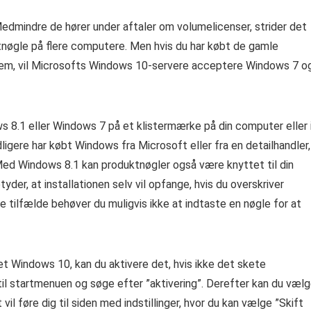
Medmindre de hører under aftaler om volumelicenser, strider det
nøgle på flere computere. Men hvis du har købt de gamle
 dem, vil Microsofts Windows 10-servere acceptere Windows 7 o
ws 8.1 eller Windows 7 på et klistermærke på din computer eller 
ligere har købt Windows fra Microsoft eller fra en detailhandler,
 Med Windows 8.1 kan produktnøgler også være knyttet til din
der, at installationen selv vil opfange, hvis du overskriver
e tilfælde behøver du muligvis ikke at indtaste en nøgle for at
et Windows 10, kan du aktivere det, hvis ikke det skete
til startmenuen og søge efter ”aktivering”. Derefter kan du væl
t vil føre dig til siden med indstillinger, hvor du kan vælge ”Skift